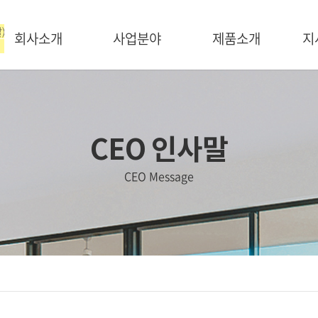
회사소개
사업분야
제품소개
지
CEO인사말
사업영역
에어클린자동세척기
비젼
언론보도/홍보자료
네트워크
세척작업동영상
조직도
CEO 인사말
오시는길
CEO Message