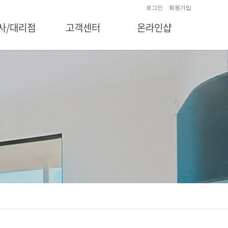
로그인
회원가입
사/대리점
고객센터
온라인샵
국내/해외
공지사항
자매사
온라인문의
투자정보